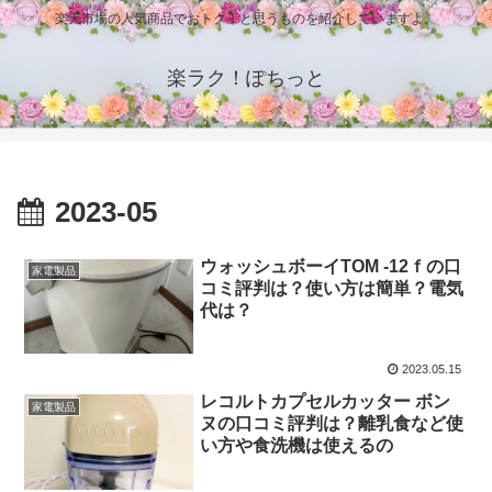
楽天市場の人気商品でおトク！と思うものを紹介していますよ。
楽ラク！ぽちっと
2023-05
ウォッシュボーイTOM -12ｆの口
家電製品
コミ評判は？使い方は簡単？電気
代は？
2023.05.15
レコルトカプセルカッター ボン
家電製品
ヌの口コミ評判は？離乳食など使
い方や食洗機は使えるの