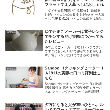
フラットで１人暮らしにおしゃれ
【ダイヤ会員P5倍 4/4 9:59迄】 炊飯器
5.5合 マイコン式炊飯器 5.5合炊き 一人暮
らし YJP-DM102 マイコン炊飯器 5.5合炊
飯器 炊飯ジャー 1人暮らし 炊飯機 マイ
コン炊飯ジャー 5.5合 5合クラス おしゃ
れ ...
ゆでたまごメーカーは電子レンジ
家電製品
でチンするだけ実際につかってみ
たレビュー
ゆでたまごメーカーは電子レンジでチン
ですぐにおいしいゆで卵ができあがりま
す。電子レンジだけでできるのは時短、
カンタンで主婦はほんとに助かります。
今回実際に電子レンジで作れるゆで卵メ
ーカーを使った方の実際の口コミをご紹
Sandoo IHクッキングヒーターＨ
家電製品
介します。
Ａ1911の実際の口コミ評判はこ
ちら
Sandoo IHクッキングヒーター 2口 IH調
理器 脚付き 高火力1400W 全面ミラーパ
ネル クッキングヒーター【 加熱調理5段
階】【揚げ物調理6段階】100V 工事不要
8つの安全機能 カセットコンロ 卓上2口
IHコンロ ブラック...
夕方になると足が重いひとへ。ル
ママ用グッズ
ルドのフットエアマッサージャー