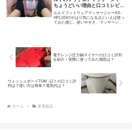
ちょうどいい理由と口コミレビュ
ー！
ルルドフットウェアマッサージャーAX-
HPL103のやはり気になる点といえば使っ
てみた感じ、使いやすさ、マッサージの
気持ちよさ、足の疲れがとれるか取れな
いか、痛くないかなどではないでしょう
か？。口コミと実際に使った写真、感想
もをまとめてみました。
電子レンジ圧力鍋マイヤーの口コミ評判
を紹介！実際に使ってみた感想は？
ウォッシュボーイTOM -12ｆの口コミ評
判は？使い方は簡単？電気代は？
ホーム
家電製品