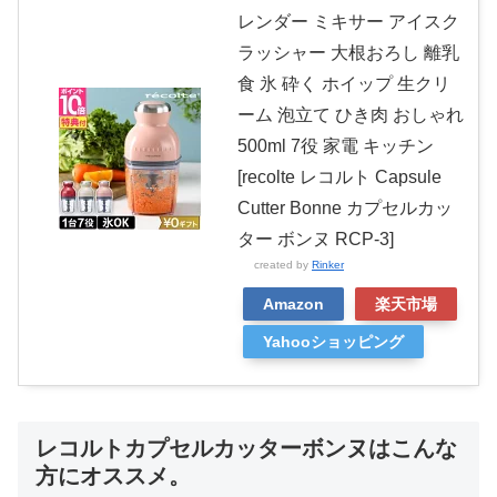
レンダー ミキサー アイスク
ラッシャー 大根おろし 離乳
食 氷 砕く ホイップ 生クリ
ーム 泡立て ひき肉 おしゃれ
500ml 7役 家電 キッチン
[recolte レコルト Capsule
Cutter Bonne カプセルカッ
ター ボンヌ RCP-3]
created by
Rinker
Amazon
楽天市場
Yahooショッピング
レコルトカプセルカッターボンヌはこんな
方にオススメ。