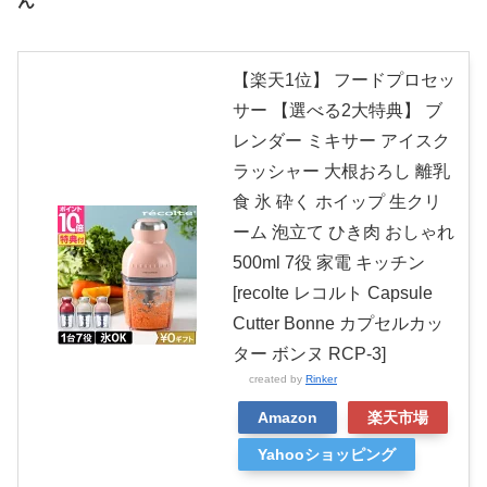
ん”
【楽天1位】 フードプロセッ
サー 【選べる2大特典】 ブ
レンダー ミキサー アイスク
ラッシャー 大根おろし 離乳
食 氷 砕く ホイップ 生クリ
ーム 泡立て ひき肉 おしゃれ
500ml 7役 家電 キッチン
[recolte レコルト Capsule
Cutter Bonne カプセルカッ
ター ボンヌ RCP-3]
created by
Rinker
Amazon
楽天市場
Yahooショッピング