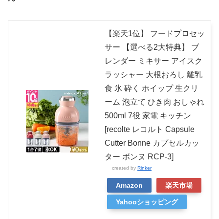
【楽天1位】 フードプロセッ
サー 【選べる2大特典】 ブ
レンダー ミキサー アイスク
ラッシャー 大根おろし 離乳
食 氷 砕く ホイップ 生クリ
ーム 泡立て ひき肉 おしゃれ
500ml 7役 家電 キッチン
[recolte レコルト Capsule
Cutter Bonne カプセルカッ
ター ボンヌ RCP-3]
created by
Rinker
Amazon
楽天市場
Yahooショッピング