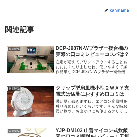
kanmama
関連記事
DCP-J987N-Wブラザー複合機の
家電製品
実際の口コミレビューコスパは？
在宅が増えてプリントアウトすることも
おおおくなりましたね。使いやすくて操
作簡単なDCP-J987N-Wブラザー複合機は
コスパもよくて楽天でも人気です。今回
実際に使ってわかった口コミレビューを
紹介します。ぜひ参考にしてください
クリップ型扇風機小型２ＷＡＹ充
家電製品
ね。
電式は猛暑におすすめ口コミは
暑い夏が続きますね。エアコン扇風機を
独り占めしたいくらいです。そんな時お
買い物や、お出かけにも使えるクリップ
式扇風機が便利です。電池でも、充電も
使えてかなり便利です。ご紹介します
ね。暑い夏には欠かせなくなってきた持
YJP-DM102 山善マイコン式炊飯
ち運べる扇風機扇風機 クリ...
家電製品
器の口コミ評判をレビュー！天板