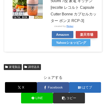
500ml 7役 家電 キッチン
[recolte レコルト Capsule
Cutter Bonne カプセルカッ
ター ボンヌ RCP-3]
created by
Rinker
Amazon
楽天市場
Yahooショッピング
家電製品
調理器具
シェアする
X
Facebook
はてブ
LINE
コピー