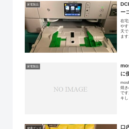
D
家電製品
ー
在宅
やす
天で
ます
m
家電製品
に
mo
焼き
です
キし
けち
口
健康グッズ