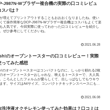
CP-J987N-Wブラザー複合機の実際の口コミレビュ
コスパは？
が増えてプリントアウトすることもおおおくなりましたね。使い
くて操作簡単なDCP-J987N-Wブラザー複合機はコスパもよくて楽
も人気です。今回実際に使ってわかった口コミレビューを紹介し
。ぜひ参考にしてくださいね。
2021.06.28
osh!のオーブントースターの口コミレビュー！実際
使ってみた感想
sh!のオーブントースターはコンパクトなのに、しっかり頼れる2枚
のオーブントースターおしゃれな、映えるトースターで、大人気
。ころんとしたフォルムが愛らしくて、出しっぱなしでもウキウ
ます。サイズはA4サイズ。コンパクトナキッチンスペースにも置
ゃう。食パン２枚も1度に焼くことができる優秀トースターです。
2021.06.08
内洗浄液オクチレモン使ってみた効果は？口コミは