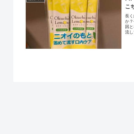
こ
長く
か？
因と
流し
もな