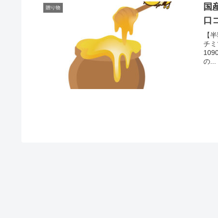
国
贈り物
口
【半
チミ
10
の...