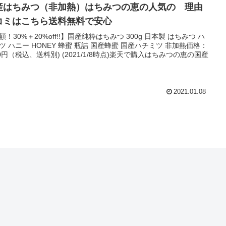
産はちみつ（非加熱）はちみつの恵の人気の 理由
コミはこちら送料無料で安心
額！30%＋20%off!!】国産純粋はちみつ 300g 日本製 はちみつ ハ
ツ ハニー HONEY 蜂蜜 瓶詰 国産蜂蜜 国産ハチミツ 非加熱価格：
90円（税込、送料別) (2021/1/8時点)楽天で購入はちみつの恵の国産
2021.01.08