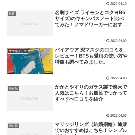
2022.04.10
名刺サイズ ライモンとコクヨB6
雑貨
サイズ)のキャンパスノート比べ
てみた！ノマドワーカーにおすす
め
2022.04.09
バイアウア 泥マスクの口コミを
ママ用グッズ
レビュー！BTSも愛用の使い方や
特徴も調べてみました。
2022.04.08
かかとやすりのガラス製で楽天で
未分類
人気はこちら！お風呂でつかって
すべすべ口コミを紹介
2022.04.07
マリッジリング（結婚指輪）通販
贈り物
でのおすすめはこちら！シンプル