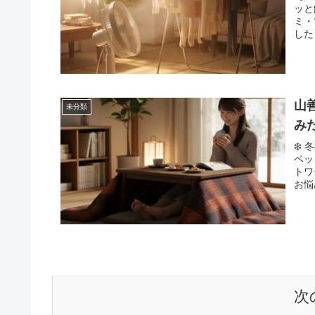
ッと
ミ・
した
山
未分類
み
❄️
ベッ
トワ
お悩
次