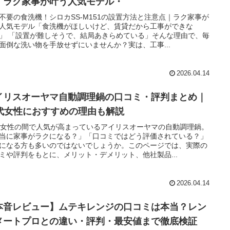
｜ラク家事が叶う人気モデル・
不要の食洗機！シロカSS-M151の設置方法と注意点｜ラク家事が
人気モデル「食洗機がほしいけど、賃貸だから工事ができな
」 「設置が難しそうで、結局あきらめている」そんな理由で、毎
面倒な洗い物を手放せずにいませんか？実は、工事...
2026.04.14
イリスオーヤマ自動調理鍋の口コミ・評判まとめ｜
0代女性におすすめの理由も解説
代女性の間で人気が高まっているアイリスオーヤマの自動調理鍋。
当に家事がラクになる？」「口コミではどう評価されている？」
になる方も多いのではないでしょうか。このページでは、実際の
ミや評判をもとに、メリット・デメリット、他社製品...
2026.04.14
本音レビュー】ムテキレンジの口コミは本当？レン
メートプロとの違い・評判・最安値まで徹底検証