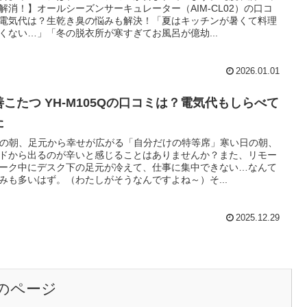
解消！】オールシーズンサーキュレーター（AIM-CL02）の口コ
電気代は？生乾き臭の悩みも解決！「夏はキッチンが暑くて料理
くない…」「冬の脱衣所が寒すぎてお風呂が億劫...
2026.01.01
善こたつ YH-M105Qの口コミは？電気代もしらべて
た
 冬の朝、足元から幸せが広がる「自分だけの特等席」寒い日の朝、
ドから出るのが辛いと感じることはありませんか？また、リモー
ーク中にデスク下の足元が冷えて、仕事に集中できない…なんて
みも多いはず。（わたしがそうなんですよね～）そ...
2025.12.29
のページ