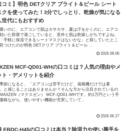
口コミ】明色 DETクリア ブライト＆ピール シート
スクを使ってみた！3分でしっとり、乾燥が気になる
人世代にもおすすめ
暑いのに、エアコンで肌はカサカサ…夏は汗をかくのに、エアコ
効いた部屋で過ごしていると、意外と肌は乾燥しがちですよね。
「手軽に保湿できるシートマスクはないかな」と探していたとこ
見つけたのが明色 DETクリア ブライト＆ピール ...
2026.08.06
XZEN MCF-QD01-WHの口コミは？人気の理由やメ
ット・デメリットを紹介
季節になると、「エアコンは苦手だけど、扇風機だけでは暑
」と感じることはありませんか？そんな方から注目されているの
MAXZEN（マクスゼン） MCF-QD01-WHです。約1万円という手
価格ながら、使いやすい機能が充実していて...
2026.06.27
善 EBDC-H45の口コミは本当？除湿力や使い勝手を