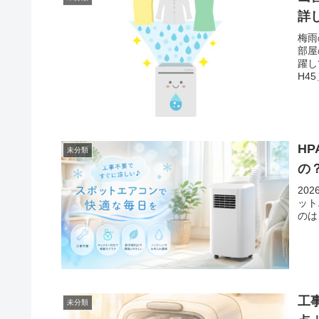
詳
梅雨
部屋
躍し
H4
H
未分類
の
20
ット
のは
工
未分類