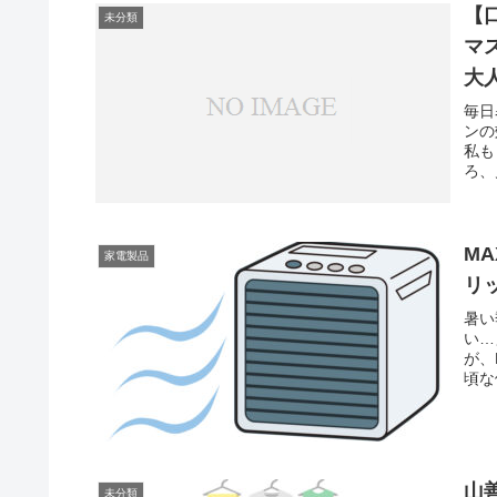
【
未分類
マ
大
毎日
ンの
私も
ろ、
MA
家電製品
リ
暑い
い…
が、
頃な
山
未分類