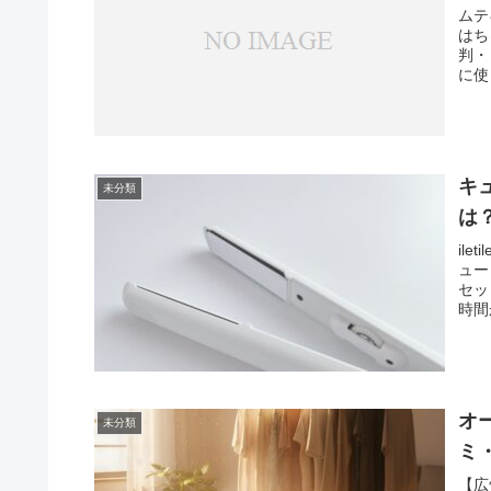
ムテ
はち
判・
に使
キ
未分類
は
il
ュー
セッ
時間
オ
未分類
ミ
【広