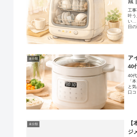
点
工事
叶う
い…
日の
ア
未分類
4
40
「本
と気
口コ
【
未分類
ジ