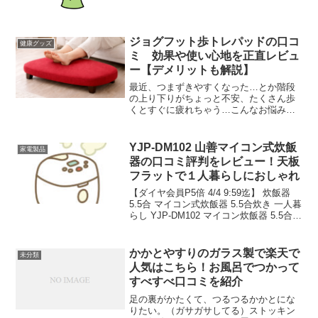
ってしまうほどの豊富なデザインです
ジョグフット歩トレパッドの口コ
健康グッズ
ミ 効果や使い心地を正直レビュ
ー【デメリットも解説】
最近、つまずきやすくなった…とか階段
の上り下りがちょっと不安、たくさん歩
くとすぐに疲れちゃう…こんなお悩み、
ありませんか？ それは足の筋力やバラン
スが少しずつ弱くなってきているサイン
かも。元気に歩き続けるためには、下半
YJP-DM102 山善マイコン式炊飯
家電製品
身の筋肉をしっかり鍛えることが大切で
器の口コミ評判をレビュー！天板
す。そこでおすすめなのが、陸上長距離
フラットで１人暮らしにおしゃれ
界のレジェンド・千葉真子さん監修の
「Jogfoot 歩トレパッド」。EMSと温感
【ダイヤ会員P5倍 4/4 9:59迄】 炊飯器
のWパワーで、自宅にいながらラクに歩
5.5合 マイコン式炊飯器 5.5合炊き 一人暮
くための筋肉を鍛えられるアイテムで
らし YJP-DM102 マイコン炊飯器 5.5合炊
す！
飯器 炊飯ジャー 1人暮らし 炊飯機 マイ
コン炊飯ジャー 5.5合 5合クラス おしゃ
れ ...
かかとやすりのガラス製で楽天で
未分類
人気はこちら！お風呂でつかって
すべすべ口コミを紹介
足の裏がかたくて、つるつるかかとにな
りたい。（ガサガサしてる）ストッキン