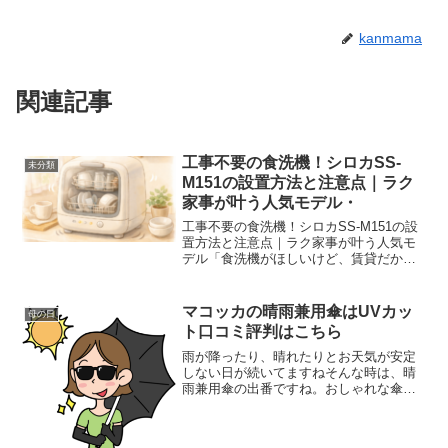
kanmama
関連記事
工事不要の食洗機！シロカSS-
未分類
M151の設置方法と注意点｜ラク
家事が叶う人気モデル・
工事不要の食洗機！シロカSS-M151の設
置方法と注意点｜ラク家事が叶う人気モ
デル「食洗機がほしいけど、賃貸だから
工事ができない…」 「設置が難しそう
で、結局あきらめている」そんな理由
で、毎日の面倒な洗い物を手放せずにい
マコッカの晴雨兼用傘はUVカッ
母の日
ませんか？実は、工事...
ト口コミ評判はこちら
雨が降ったり、晴れたりとお天気が安定
しない日が続いてますねそんな時は、晴
雨兼用傘の出番ですね。おしゃれな傘を
持ってお仕事したいです。楽天に手ごろ
でおしゃれな傘見つけました。おしゃれ
な母の日の贈り物にもおすすめです。迷