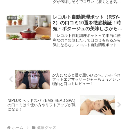
グが伝線しそうでコワい（履くとき気に
なる！）そんなお悩みありませんか？持
ち運び便利でおしゃれなかかとけずりが
ありますよ。ガラス製で、すごく便利で
レコルト自動調理ポット（RSY-
未分類
す。ご紹介します。レビュ...
2）の口コミ10選を徹底検証！時
短・ポタージュの美味しさからデ
メリットも
「レコルト自動調理ポットって本当に便
利なの？失敗したって口コミもあるから
気になるな」レコルト自動調理ポット
（RSY-2）は、食材を入れてボタンを押
すだけで料理が完成する自動調理器で
す。これは、鍋とミキサーが一体化した
ようなポットで、豆乳メー...
夕方になると足が重いひとへ。ルルドの
フットエアマッサージャーちょうどいい
理由と口コミレビュー！
NIPLUX ヘッドスパ（EMS HEAD SPA）
の口コミは？使い方やリフトアップが気
になる！
ホーム
健康グッズ