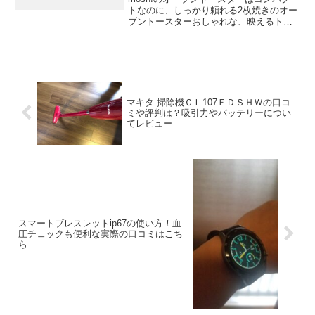
トなのに、しっかり頼れる2枚焼きのオー
ブントースターおしゃれな、映えるトー
スターで、大人気です。ころんとしたフ
ォルムが愛らしくて、出しっぱなしでも
ウキウキします。サイズはA4サイズ。コ
ンパクトナキッチンスペースにも置けち
ゃう。食パン２枚も1度に焼くことができ
る優秀トースターです。
マキタ 掃除機ＣＬ107ＦＤＳＨＷの口コ
ミや評判は？吸引力やバッテリーについ
てレビュー
スマートブレスレットip67の使い方！血
圧チェックも便利な実際の口コミはこち
ら