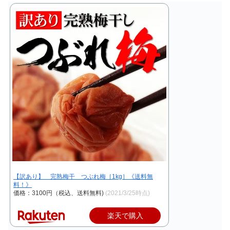
【訳あり】 完熟梅干 つぶれ梅［1kg］《送料無
料！》
価格：3100円（税込、送料無料)
(2021/3/25時点)
楽天で購入