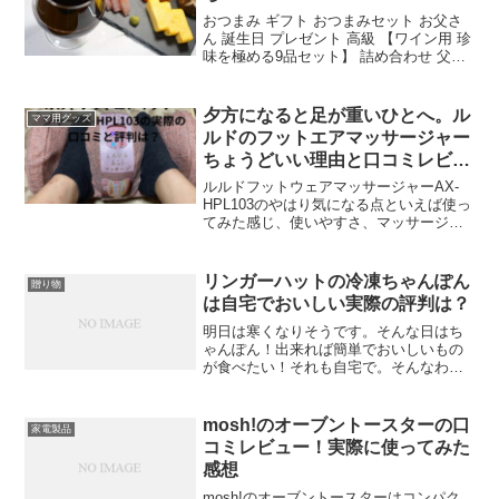
おつまみ ギフト おつまみセット お父さ
ん 誕生日 プレゼント 高級 【ワイン用 珍
味を極める9品セット】 詰め合わせ 父親
父 誕生日 つまみ 酒 おつまみ専門 神戸伍
魚福 珍味 極める 送料無料 父の日 内祝い
おつまみ楽天で購入お酒好...
夕方になると足が重いひとへ。ル
ママ用グッズ
ルドのフットエアマッサージャー
ちょうどいい理由と口コミレビュ
ー！
ルルドフットウェアマッサージャーAX-
HPL103のやはり気になる点といえば使っ
てみた感じ、使いやすさ、マッサージの
気持ちよさ、足の疲れがとれるか取れな
いか、痛くないかなどではないでしょう
か？。口コミと実際に使った写真、感想
リンガーハットの冷凍ちゃんぽん
贈り物
もをまとめてみました。
は自宅でおいしい実際の評判は？
明日は寒くなりそうです。そんな日はち
ゃんぽん！出来れば簡単でおいしいもの
が食べたい！それも自宅で。そんなわが
ままをかなえてくれるのが、リンガーハ
ットの冷凍ちゃんぽんなんです。こんな
時期はおうちでゆっくりちゃんぽんして
mosh!のオーブントースターの口
家電製品
みるのもいいですよ。調理...
コミレビュー！実際に使ってみた
感想
mosh!のオーブントースターはコンパク