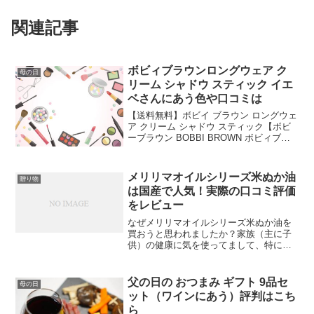
関連記事
ボビィブラウンロングウェア ク
母の日
リーム シャドウ スティック イエ
ベさんにあう色や口コミは
【送料無料】ボビイ ブラウン ロングウェ
ア クリーム シャドウ スティック【ボビ
ーブラウン BOBBI BROWN ボビィブラ
ウン ボビイブラウン】（アイシャドウ）
（ギフト）価格：4180円（税込、送料無
料) (2021/3/11時点)楽天...
メリリマオイルシリーズ米ぬか油
贈り物
は国産で人気！実際の口コミ評価
をレビュー
なぜメリリマオイルシリーズ米ぬか油を
買おうと思われましたか？家族（主に子
供）の健康に気を使ってまして、特に油
に気をつけています。オメガ9、オメガ
6、オメガ3のバランスが理想的で、かつ
加熱に強いので主に子供のためのお菓子
父の日の おつまみ ギフト 9品セ
母の日
作りや加熱料理に使うた...
ット（ワインにあう）評判はこち
ら